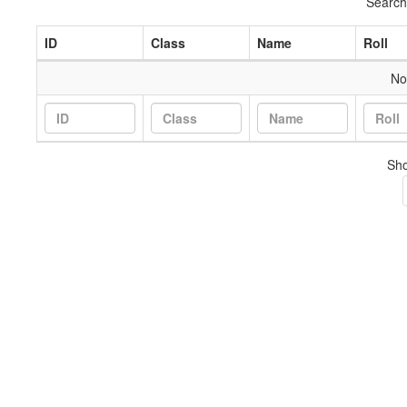
Search
ID
Class
Name
Roll
No
Sho